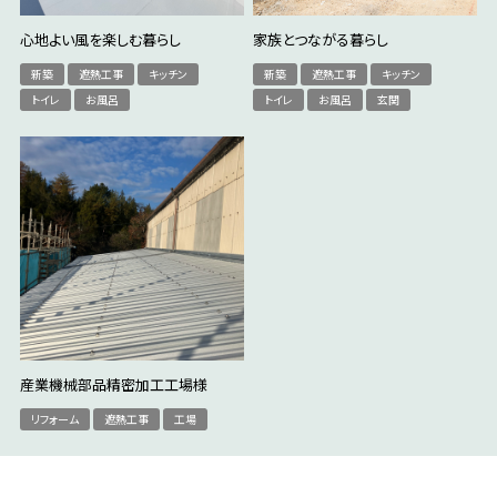
心地よい風を楽しむ暮らし
家族とつながる暮らし
新築
遮熱工事
キッチン
新築
遮熱工事
キッチン
トイレ
お風呂
トイレ
お風呂
玄関
産業機械部品精密加工工場様
リフォーム
遮熱工事
工場