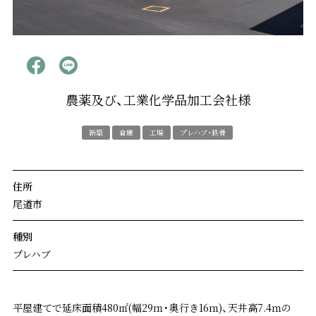
お問い合わせ/資料請求
プライバシーポリシー
農薬及び、工業化学品加工会社様
新築
倉庫
工場
プレハブ・鉄骨
住所
尾道市
種別
プレハブ
平屋建てで延床面積480㎡(幅29ｍ・奥行き16ｍ)、天井高7.4ｍの