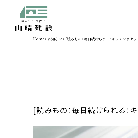
Home
お知らせ
[読みもの：毎日続けられる！キッチンリセット方
トップ
暮らしのメニュ
お知らせ
できることもっ
選ばれる理由
スタッフ紹介
施工事例
読みもの
[読みもの：毎日続けられる！キ
0120-344-842
[営業時間] 8:00～17:00 [定休日] 日曜、祝日